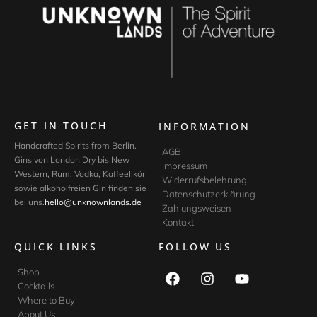
GET IN TOUCH
INFORMATION
Handcrafted Spirits from Berlin.
AGB
Gins von London Dry bis New
Impressum
Western, Rum, Vodka, Kaffeelikör
Widerrufsbelehrung
sowie alkoholfreien Gin finden sie
Datenschutzerklärung
bei uns.
hello@unknownlands.de
Zahlungsweisen
Kontakt
QUICK LINKS
FOLLOW US
Shop
Cocktails
Where to Buy
About Us