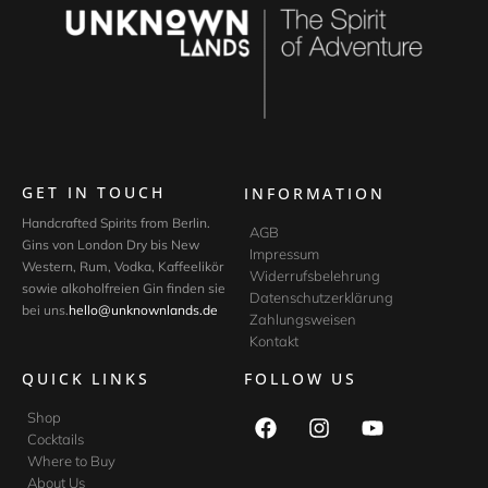
GET IN TOUCH
INFORMATION
Handcrafted Spirits from Berlin.
AGB
Gins von London Dry bis New
Impressum
Western, Rum, Vodka, Kaffeelikör
Widerrufsbelehrung
sowie alkoholfreien Gin finden sie
Datenschutzerklärung
bei uns.
hello@unknownlands.de
Zahlungsweisen
Kontakt
QUICK LINKS
FOLLOW US
Shop
Cocktails
Where to Buy
About Us