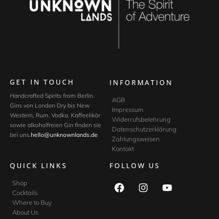
GET IN TOUCH
INFORMATION
Handcrafted Spirits from Berlin.
AGB
Gins von London Dry bis New
Impressum
Western, Rum, Vodka, Kaffeelikör
Widerrufsbelehrung
sowie alkoholfreien Gin finden sie
Datenschutzerklärung
bei uns.
hello@unknownlands.de
Zahlungsweisen
Kontakt
QUICK LINKS
FOLLOW US
Shop
Cocktails
Where to Buy
About Us